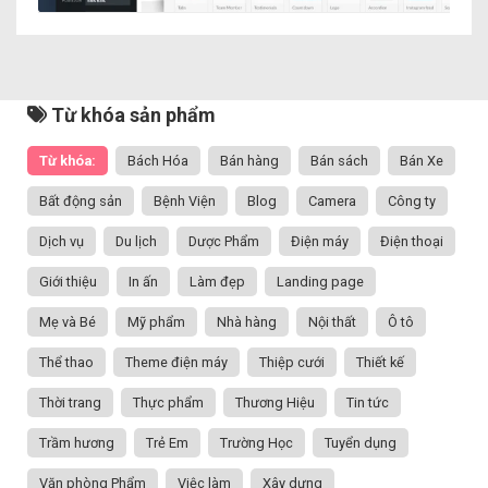
Từ khóa sản phẩm
Từ khóa:
Bách Hóa
Bán hàng
Bán sách
Bán Xe
Bất động sản
Bệnh Viện
Blog
Camera
Công ty
Dịch vụ
Du lịch
Dược Phẩm
Điện máy
Điện thoại
Giới thiệu
In ấn
Làm đẹp
Landing page
Mẹ và Bé
Mỹ phẩm
Nhà hàng
Nội thất
Ô tô
Thể thao
Theme điện máy
Thiệp cưới
Thiết kế
Thời trang
Thực phẩm
Thương Hiệu
Tin tức
Trầm hương
Trẻ Em
Trường Học
Tuyển dụng
Văn phòng Phẩm
Việc làm
Xây dựng