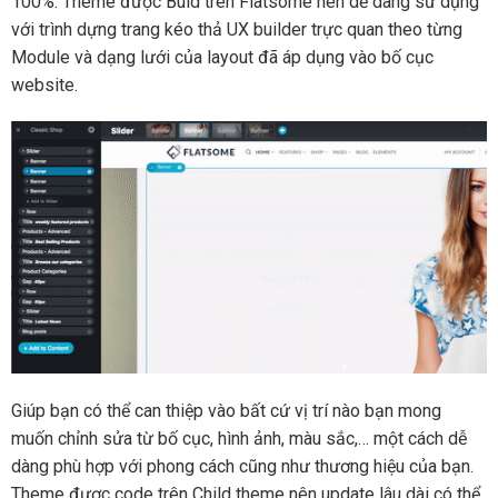
100%. Theme được Buid trên Flatsome nên dễ dàng sử dụng
với trình dựng trang kéo thả UX builder trực quan theo từng
Module và dạng lưới của layout đã áp dụng vào bố cục
website.
Giúp bạn có thể can thiệp vào bất cứ vị trí nào bạn mong
muốn chỉnh sửa từ bố cục, hình ảnh, màu sắc,… một cách dễ
dàng phù hợp với phong cách cũng như thương hiệu của bạn.
Theme được code trên Child theme nên update lâu dài có thể