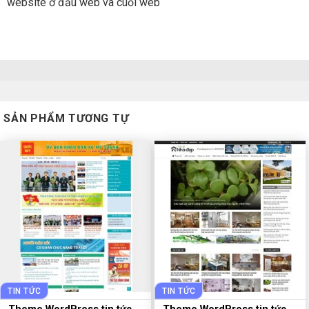
website ở đầu web và cuối web
SẢN PHẨM TƯƠNG TỰ
TIN TỨC
TIN TỨC