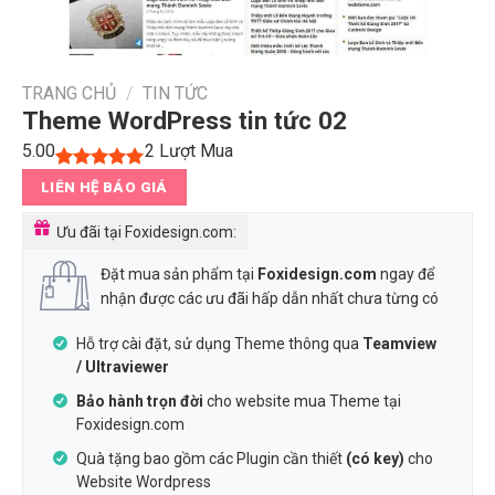
TRANG CHỦ
/
TIN TỨC
Theme WordPress tin tức 02
5.00
2
Lượt Mua
5.00
1
trên 5
LIÊN HỆ BÁO GIÁ
dựa trên
đánh giá
Ưu đãi tại Foxidesign.com:
Đặt mua sản phẩm tại
Foxidesign.com
ngay để
nhận được các ưu đãi hấp dẫn nhất chưa từng có
Hỗ trợ cài đặt, sử dụng Theme thông qua
Teamview
/ Ultraviewer
Bảo hành trọn đời
cho website mua Theme tại
Foxidesign.com
Quà tặng bao gồm các Plugin cần thiết
(có key)
cho
Website Wordpress