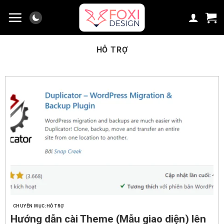
Chuyển
đến
nội
dung
HỖ TRỢ
HỖ TRỢ
Hướng dẫn cài Theme (Mẫu giao diện) lên