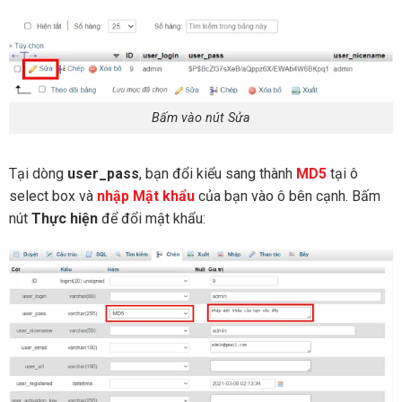
Bấm vào nút Sửa
Tại dòng
user_pass
, bạn đổi kiểu sang thành
MD5
tại ô
select box và
nhập Mật khẩu
của bạn vào ô bên cạnh. Bấm
nút
Thực hiện
để đổi mật khẩu: