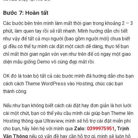
Bước 7: Hoàn tất
Các bước bên trên mình làm mất thời gian trong khoảng 2 – 3
phút, làm quen tay rồi sẽ rất nhanh. Mình hướng dẫn chi tiết
như vậy để tất cả mọi người (bao gồm người mới) chưa biết
gì đều có thể tự mình cài đặt một cách dễ dàng, thực tế bạn
chỉ mất thời gian ngắn vỏn vẹn như trên để có ngay một giao
diện mẫu giống Demo vô cùng đẹp mắt rồi.
OK đó là toàn bộ tất cả các bước mình đã hướng dẫn cho bạn
cách cách Theme WordPress vào Hosting, chúc các bạn
thành công.
Nếu như bạn không biết cách cài đặt hay đơn giản là hơi lười
cài một chút, bạn có thể yêu cầu mình cài giúp bạn Theme lên
Hosting thông qua Ultraview, mình sẽ hỗ trợ cài đặt miễn phí
cho bạn, hãy liên hệ với mình qua
Zalo:
0399975951
, Trịnh
Văn Thông
nếu có vấn đề hay cần hỗ trợ gì, mình sẽ luôn hỗ