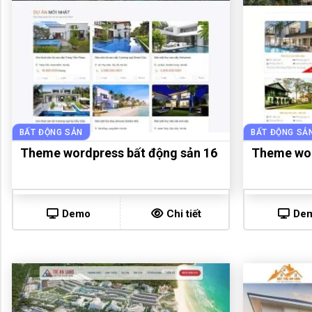
BẤT ĐỘNG SẢN
BẤT ĐỘNG SẢ
Theme wordpress bất động sản 16
Theme wor
Demo
Chi tiết
De