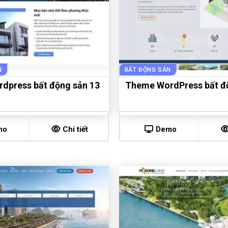
N
BẤT ĐỘNG SẢN
dpress bất động sản 13
Theme WordPress bất đ
mo
Chi tiết
Demo