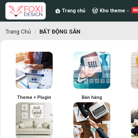
Chuyển
Trang chủ
Kho theme
đến
nội
dung
Trang Chủ
/
BẤT ĐỘNG SẢN
Theme + Plugin
Bán hàng