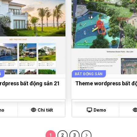
N
BẤT ĐỘNG SẢN
dpress bất động sản 21
Theme wordpress bất độ
mo
Chi tiết
Demo
1
2
3