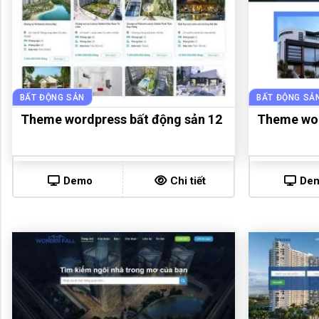
BẤT ĐỘNG SẢN
BẤT ĐỘNG SẢ
Theme wordpress bất động sản 12
Theme wor
Demo
Chi tiết
De