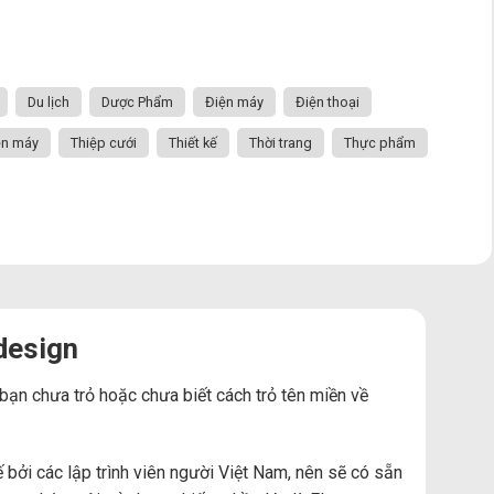
Du lịch
Dược Phẩm
Điện máy
Điện thoại
ện máy
Thiệp cưới
Thiết kế
Thời trang
Thực phẩm
design
 bạn chưa trỏ hoặc chưa biết cách trỏ tên miền về
ởi các lập trình viên người Việt Nam, nên sẽ có sẵn