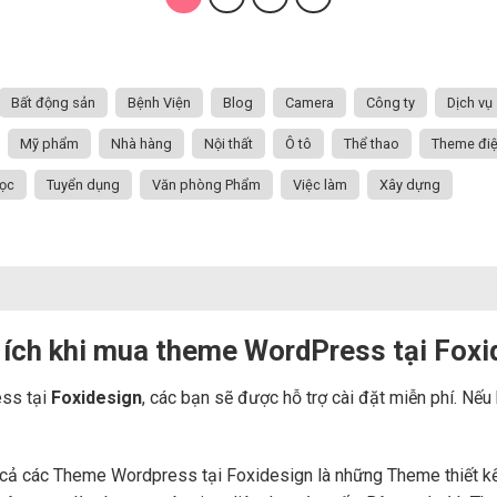
Bất động sản
Bệnh Viện
Blog
Camera
Công ty
Dịch vụ
Mỹ phẩm
Nhà hàng
Nội thất
Ô tô
Thể thao
Theme đi
ọc
Tuyển dụng
Văn phòng Phẩm
Việc làm
Xây dựng
 ích khi mua theme WordPress tại Foxi
ss tại
Foxidesign
, các bạn sẽ được hỗ trợ cài đặt miễn phí. Nếu
cả các Theme Wordpress tại Foxidesign là những Theme thiết kế b