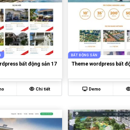
N
BẤT ĐỘNG SẢN
dpress bất động sản 17
Theme wordpress bất độ
mo
Chi tiết
Demo