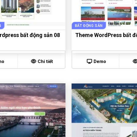
N
BẤT ĐỘNG SẢN
dpress bất động sản 08
Theme WordPress bất đ
mo
Chi tiết
Demo