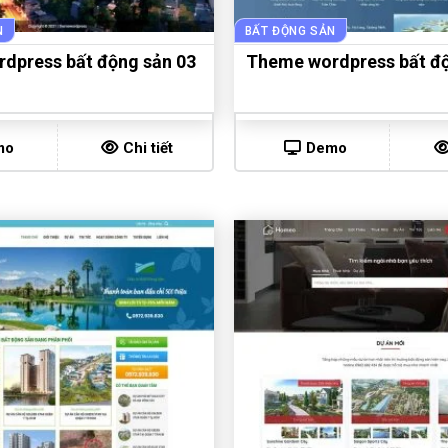
N
BẤT ĐỘNG SẢN
dpress bất động sản 03
Theme wordpress bất độ
mo
Chi tiết
Demo