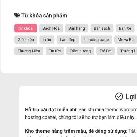
Từ khóa sản phẩm
Từ khóa:
Bách Hóa
Bán hàng
Bán sách
Bán Xe
Giới thiệu
In ấn
Làm đẹp
Landing page
Mẹ và Bé
Thương Hiệu
Tin tức
Trầm hương
Trẻ Em
Trường H
Lợi
Hỗ trợ cài đặt miễn phí:
Sau khi mua theme wordpre
hosting cpanel, chúng tôi sẽ hỗ trợ bạn làm điều này.
Kho theme hàng trăm mẫu, dễ dàng sử dụng:
Tất 