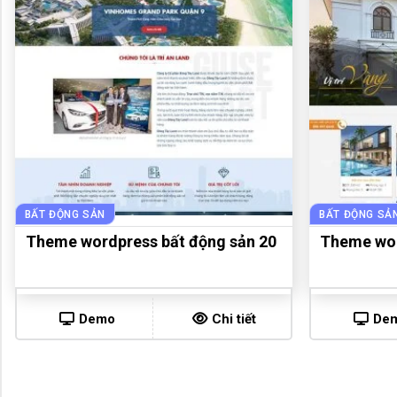
BẤT ĐỘNG SẢN
BẤT ĐỘNG SẢ
Theme wordpress bất động sản 20
Theme wor
Demo
Chi tiết
De