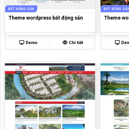
BẤT ĐỘNG SẢN
BẤT ĐỘNG SẢ
Theme wordpress bất động sản
Theme wor
Demo
Chi tiết
De