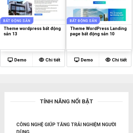
BẤT ĐỘNG SẢN
BẤT ĐỘNG SẢN
Theme wordpress bất động
Theme WordPress Landing
sản 13
page bất động sản 10
Demo
Chi tiết
Demo
Chi tiết
TÍNH NĂNG NỔI BẬT
CÔNG NGHỆ GIÚP TĂNG TRẢI NGHIỆM NGƯỜI
DÙNG