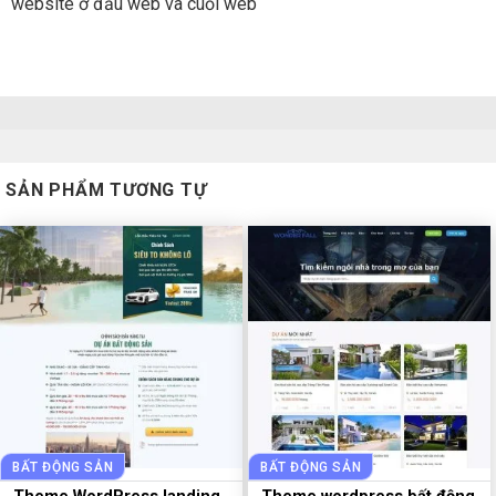
website ở đầu web và cuối web
SẢN PHẨM TƯƠNG TỰ
BẤT ĐỘNG SẢN
BẤT ĐỘNG SẢN