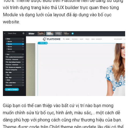
100%. Theme được Buid trên Flatsome nên dễ dàng sử dụng
với trình dựng trang kéo thả UX builder trực quan theo từng
Module và dạng lưới của layout đã áp dụng vào bố cục
website.
Giúp bạn có thể can thiệp vào bất cứ vị trí nào bạn mong
muốn chỉnh sửa từ bố cục, hình ảnh, màu sắc,… một cách dễ
dàng phù hợp với phong cách cũng như thương hiệu của bạn.
Theme được code trên Child theme nên update lâu dài có thể