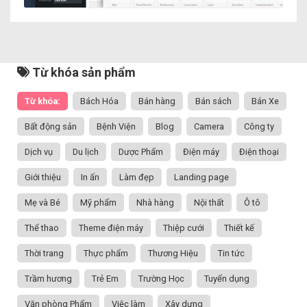
Từ khóa sản phẩm
Từ khóa:
Bách Hóa
Bán hàng
Bán sách
Bán Xe
Bất động sản
Bệnh Viện
Blog
Camera
Công ty
Dịch vụ
Du lịch
Dược Phẩm
Điện máy
Điện thoại
Giới thiệu
In ấn
Làm đẹp
Landing page
Mẹ và Bé
Mỹ phẩm
Nhà hàng
Nội thất
Ô tô
Thể thao
Theme điện máy
Thiệp cưới
Thiết kế
Thời trang
Thực phẩm
Thương Hiệu
Tin tức
Trầm hương
Trẻ Em
Trường Học
Tuyển dụng
Văn phòng Phẩm
Việc làm
Xây dựng