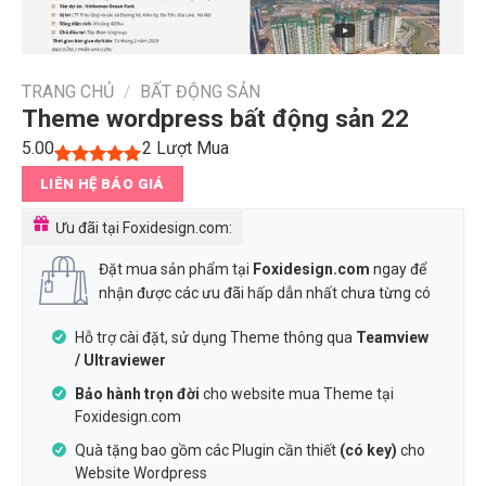
TRANG CHỦ
/
BẤT ĐỘNG SẢN
Theme wordpress bất động sản 22
5.00
2
Lượt Mua
5.00
1
trên 5
LIÊN HỆ BÁO GIÁ
dựa trên
đánh giá
Ưu đãi tại Foxidesign.com:
Đặt mua sản phẩm tại
Foxidesign.com
ngay để
nhận được các ưu đãi hấp dẫn nhất chưa từng có
Hỗ trợ cài đặt, sử dụng Theme thông qua
Teamview
/ Ultraviewer
Bảo hành trọn đời
cho website mua Theme tại
Foxidesign.com
Quà tặng bao gồm các Plugin cần thiết
(có key)
cho
Website Wordpress