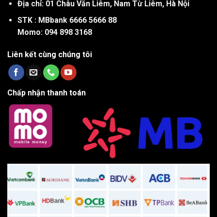
Địa chỉ: 01 Châu Văn Liêm, Nam Từ Liêm, Hà Nội
STK : MBbank 6666 5666 88
Momo: 094 898 3168
Liên kết cùng chúng tôi
Chấp nhận thanh toán