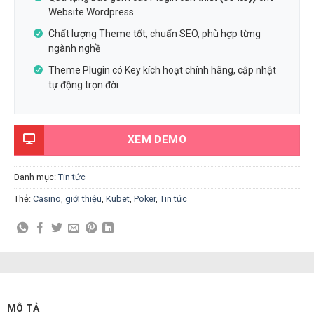
Website Wordpress
Chất lượng Theme tốt, chuẩn SEO, phù hợp từng
ngành nghề
Theme Plugin có Key kích hoạt chính hãng, cập nhật
tự động trọn đời
XEM DEMO
Danh mục:
Tin tức
Thẻ:
Casino
,
giới thiệu
,
Kubet
,
Poker
,
Tin tức
MÔ TẢ