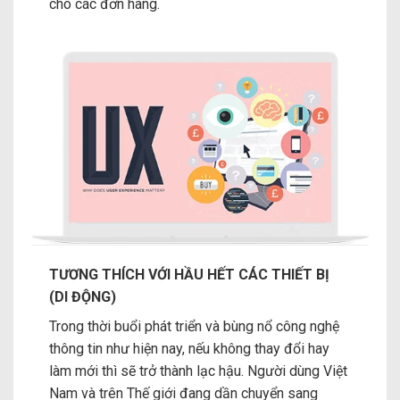
cho các đơn hàng.
TƯƠNG THÍCH VỚI HẦU HẾT CÁC THIẾT BỊ
(DI ĐỘNG)
Trong thời buổi phát triển và bùng nổ công nghệ
thông tin như hiện nay, nếu không thay đổi hay
làm mới thì sẽ trở thành lạc hậu. Người dùng Việt
Nam và trên Thế giới đang dần chuyển sang