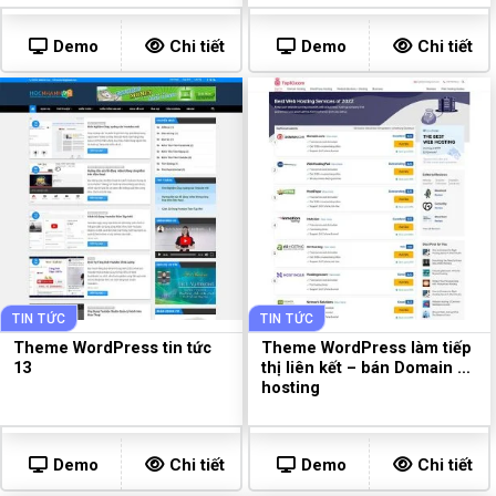
Demo
Chi tiết
Demo
Chi tiết
TIN TỨC
TIN TỨC
Theme WordPress tin tức
Theme WordPress làm tiếp
13
thị liên kết – bán Domain và
hosting
Demo
Chi tiết
Demo
Chi tiết