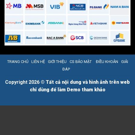
TRANG CHỦ
LIÊN HỆ
GIỚI THIỆU
CS BẢO MẬT
ĐIỀU KHOẢN
GIẢI
ĐÁP
Copyright 2026 ©
Tất cả nội dung và hình ảnh trên web
chỉ dùng để làm Demo tham khảo