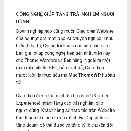
CÔNG NGHỆ GIÚP TĂNG TRẢI NGHIỆM NGƯỜI
DÙNG
Doanh nghiệp nào cũng muốn Giao diện Website
của họ thật bắt mắt, đẹp và chuyên nghiệp. Thấu
hiểu điều đó, Chúng tôi luôn cung cấp cho các
bạn giải pháp công nghệ tiên tiến nhất hiện nay
cho Theme Wordpress Bán hàng. Ngoài ra một
giao diện chuẩn SEO, bảo mật tốt, Giao diện
mượt luôn là mục tiêu mà
MuaThemeWP
hướng
tới.
Giao diện được tối ưu nhất cho phần UX (User
Experience) nhằm tăng các trải nghiệm cho
người dùng. Khách hàng sẽ thao tác trên Website
bạn thuận tiện hơn trước rất nhiều. Góp phần ra
tăng doanh số thu được và tăng tỷ lệ chuyển đổi