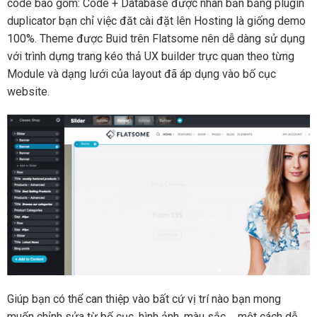
code bao gồm: Code + Database được nhân bản bằng plugin
duplicator bạn chỉ việc đăt cài đặt lên Hosting là giống demo
100%. Theme được Buid trên Flatsome nên dễ dàng sử dụng
với trình dựng trang kéo thả UX builder trực quan theo từng
Module và dạng lưới của layout đã áp dụng vào bố cục
website.
Giúp bạn có thể can thiệp vào bất cứ vị trí nào bạn mong
muốn chỉnh sửa từ bố cục, hình ảnh, màu sắc,… một cách dễ