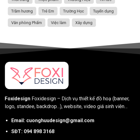
Trầm hương
Trẻ Em
Trường Học
Tuyển dụng
Văn phòng Phẩm
Việc làm
Xây dựng
Foxidesign
Foxidesign – Dịch vụ thiết kế đồ hoạ (banner,
logo, standee, backdrop…), website, video giá sinh viên…
Email: cuonghuudesign@gmail.com
SĐT: 094 898 3168