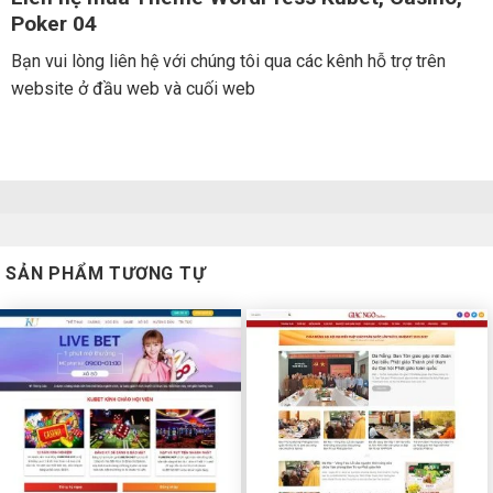
Poker 04
Bạn vui lòng liên hệ với chúng tôi qua các kênh hỗ trợ trên
website ở đầu web và cuối web
SẢN PHẨM TƯƠNG TỰ