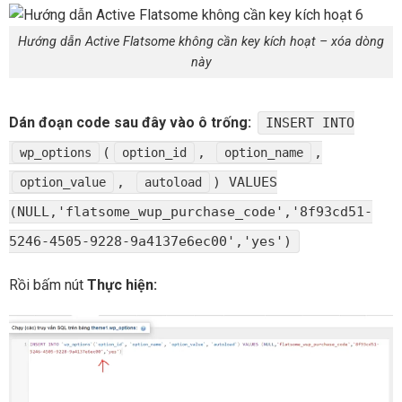
Hướng dẫn Active Flatsome không cần key kích hoạt – xóa dòng
này
Dán đoạn code sau đây vào ô trống:
INSERT INTO
(
,
,
wp_options
option_id
option_name
,
) VALUES
option_value
autoload
(NULL,'flatsome_wup_purchase_code','8f93cd51-
5246-4505-9228-9a4137e6ec00','yes')
Rồi bấm nút
Thực hiện: