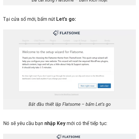
Đã cài xong Flatsome – bấm Kích hoạt
Tại cửa sổ mới, bấm nút
Let’s go:
Bắt đầu thiết lập Flatsome – bấm Let’s go
Nó sẽ yêu cầu bạn
nhập Key
mới có thể tiếp tục: