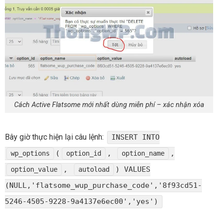
Cách Active Flatsome mới nhất dùng miễn phí – xác nhận xóa
Bây giờ thực hiện lại câu lệnh:
INSERT INTO
(
,
,
wp_options
option_id
option_name
,
) VALUES
option_value
autoload
(NULL,'flatsome_wup_purchase_code','8f93cd51-
5246-4505-9228-9a4137e6ec00','yes')