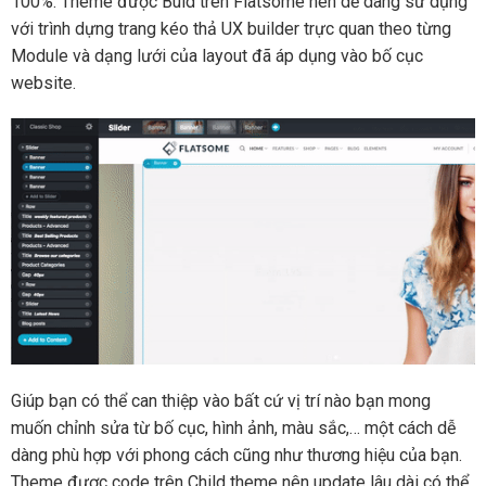
100%. Theme được Buid trên Flatsome nên dễ dàng sử dụng
với trình dựng trang kéo thả UX builder trực quan theo từng
Module và dạng lưới của layout đã áp dụng vào bố cục
website.
Giúp bạn có thể can thiệp vào bất cứ vị trí nào bạn mong
muốn chỉnh sửa từ bố cục, hình ảnh, màu sắc,… một cách dễ
dàng phù hợp với phong cách cũng như thương hiệu của bạn.
Theme được code trên Child theme nên update lâu dài có thể