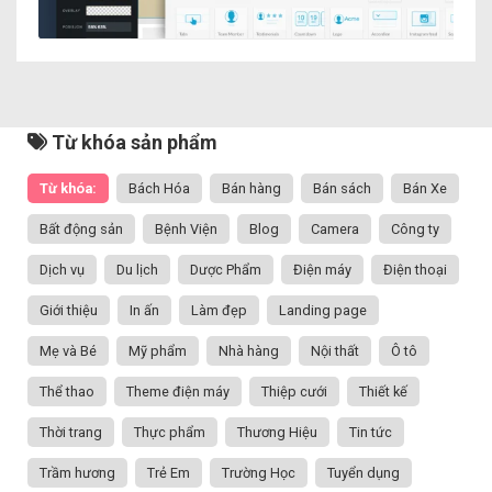
Từ khóa sản phẩm
Từ khóa:
Bách Hóa
Bán hàng
Bán sách
Bán Xe
Bất động sản
Bệnh Viện
Blog
Camera
Công ty
Dịch vụ
Du lịch
Dược Phẩm
Điện máy
Điện thoại
Giới thiệu
In ấn
Làm đẹp
Landing page
Mẹ và Bé
Mỹ phẩm
Nhà hàng
Nội thất
Ô tô
Thể thao
Theme điện máy
Thiệp cưới
Thiết kế
Thời trang
Thực phẩm
Thương Hiệu
Tin tức
Trầm hương
Trẻ Em
Trường Học
Tuyển dụng