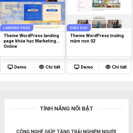
LANDING PAGE
GIÁO DỤC
Theme WordPress landing
Theme WordPress trường
page khóa học Marketing
mầm non 02
Online
Demo
Chi tiết
Demo
Chi tiết
TÍNH NĂNG NỔI BẬT
CÔNG NGHỆ GIÚP TĂNG TRẢI NGHIỆM NGƯỜI