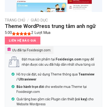
TRANG CHỦ
/
GIÁO DỤC
Theme WordPress trung tâm anh ngữ
5.00
2
Lượt Mua
5.00
1
trên 5
LIÊN HỆ BÁO GIÁ
dựa trên
đánh giá
Ưu đãi tại Foxidesign.com:
Đặt mua sản phẩm tại
Foxidesign.com
ngay để
nhận được các ưu đãi hấp dẫn nhất chưa từng có
Hỗ trợ cài đặt, sử dụng Theme thông qua
Teamview
/ Ultraviewer
Bảo hành trọn đời
cho website mua Theme tại
Foxidesign.com
Quà tặng bao gồm các Plugin cần thiết
(có key)
cho
Website Wordpress