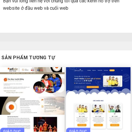
Bạn vui lòng liên hệ với chúng tôi qua các kênh hỗ trợ trên
website ở đầu web và cuối web
SẢN PHẨM TƯƠNG TỰ
GIÁO DỤC
GIÁO DỤC