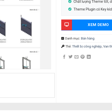
Chất lượng Theme tốt, 
Theme Plugin có Key kích
XEM DEMO
Danh mục:
Bán hàng
Thẻ:
Thiết bị công nghiệp
,
Van th