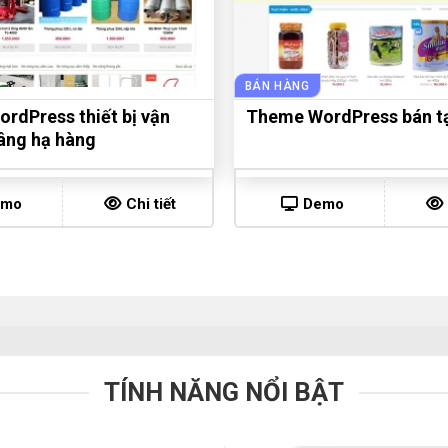
BÁN HÀNG
rdPress thiết bị vận
Theme WordPress bán t
âng hạ hàng
emo
Chi tiết
Demo
TÍNH NĂNG NỔI BẬT