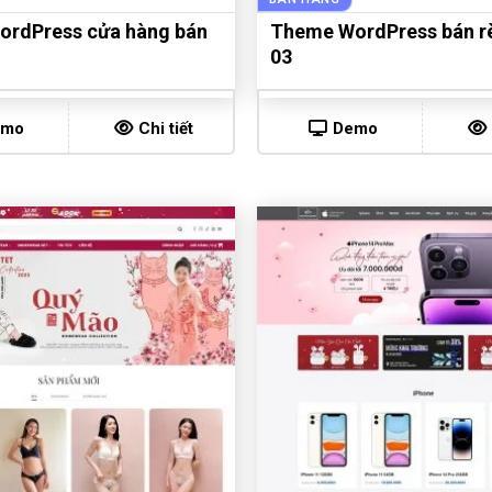
rdPress cửa hàng bán
Theme WordPress bán r
03
emo
Chi tiết
Demo