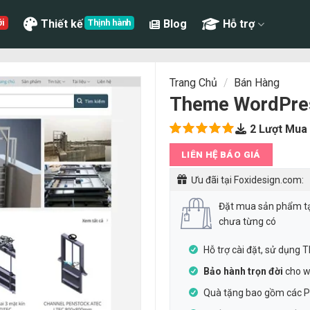
Thiết kế
Blog
Hỗ trợ
Trang Chủ
/
Bán Hàng
Theme WordPress
2
Lượt Mua
5.00
1
trên
LIÊN HỆ BÁO GIÁ
5 dựa
trên
đánh
Ưu đãi tại Foxidesign.com:
giá
Đặt mua sản phẩm t
chưa từng có
Hỗ trợ cài đặt, sử dụng
Bảo hành trọn đời
cho w
Quà tặng bao gồm các Pl