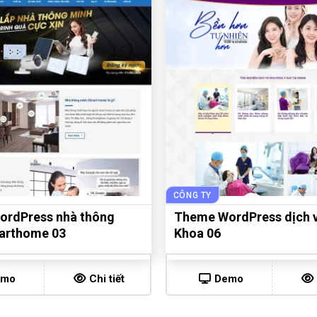
CÔNG TY
rdPress nhà thông
Theme WordPress dịch 
arthome 03
Khoa 06
emo
Chi tiết
Demo