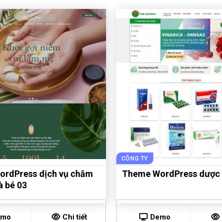
CÔNG TY
rdPress dịch vụ chăm
Theme WordPress dược
à bé 03
emo
Chi tiết
Demo