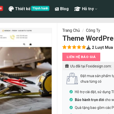
Thiết kế
Blog
Hỗ trợ
Trang Chủ
/
Công Ty
Theme WordPress
2
Lượt Mua
5.00
1
trên
LIÊN HỆ BÁO GIÁ
5 dựa
trên
đánh
Ưu đãi tại Foxidesign.com:
giá
Đặt mua sản phẩm t
chưa từng có
Hỗ trợ cài đặt, sử dụng
Bảo hành trọn đời
cho w
Quà tặng bao gồm các Pl