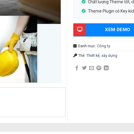
Chất lượng Theme tốt, 
Theme Plugin có Key kích
XEM DEMO
Danh mục:
Công ty
Thẻ:
Thiết kế
,
xây dựng