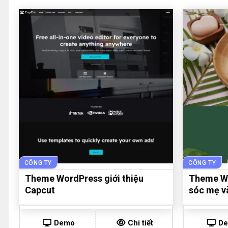
CÔNG TY
CÔNG TY
Theme WordPress giới thiệu
Theme Wo
Capcut
sóc mẹ v
Demo
Chi tiết
D