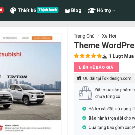
Thiết kế
Blog
Hỗ trợ
Trang Chủ
/
Xe Hơi
Theme WordPres
1
Lượt Mua
5.00
1
trên
LIÊN HỆ BÁO GIÁ
5 dựa
trên
đánh
Ưu đãi tại Foxidesign.com:
giá
Đặt mua sản phẩm t
chưa từng có
Hỗ trợ cài đặt, sử dụng
Bảo hành trọn đời
cho w
Quà tặng bao gồm các Pl