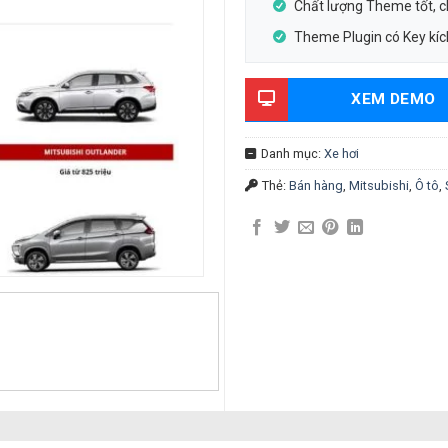
Chất lượng Theme tốt, 
Theme Plugin có Key kích
XEM DEMO
Danh mục:
Xe hơi
Thẻ:
Bán hàng
,
Mitsubishi
,
Ô tô
,