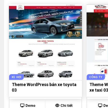
XE HƠI
CÔNG TY
Theme WordPress bán xe toyota
Theme Wo
03
xe taxi 0
Demo
Chi tiết
D