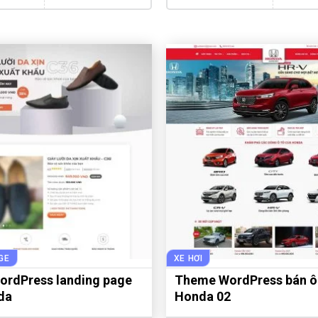
GE
XE HƠI
rdPress landing page
Theme WordPress bán ô
 da
Honda 02