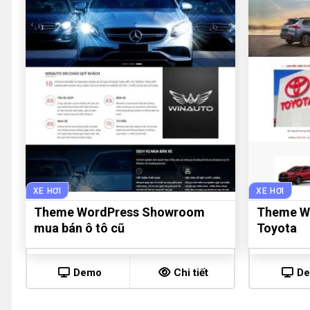
XE HƠI
XE HƠI
Theme WordPress Showroom
Theme Wo
mua bán ô tô cũ
Toyota
Demo
Chi tiết
D