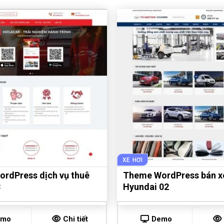
XE HƠI
rdPress dịch vụ thuê
Theme WordPress bán x
3
Hyundai 02
emo
Chi tiết
Demo