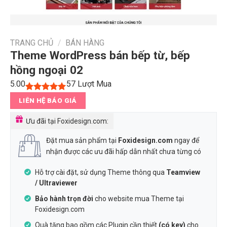
TRANG CHỦ
/
BÁN HÀNG
Theme WordPress bán bếp từ, bếp
hồng ngoại 02
5.00
57
Lượt Mua
5.00
1
trên 5
LIÊN HỆ BÁO GIÁ
dựa trên
đánh giá
Ưu đãi tại Foxidesign.com:
Đặt mua sản phẩm tại
Foxidesign.com
ngay để
nhận được các ưu đãi hấp dẫn nhất chưa từng có
Hỗ trợ cài đặt, sử dụng Theme thông qua
Teamview
/ Ultraviewer
Bảo hành trọn đời
cho website mua Theme tại
Foxidesign.com
Quà tặng bao gồm các Plugin cần thiết
(có key)
cho