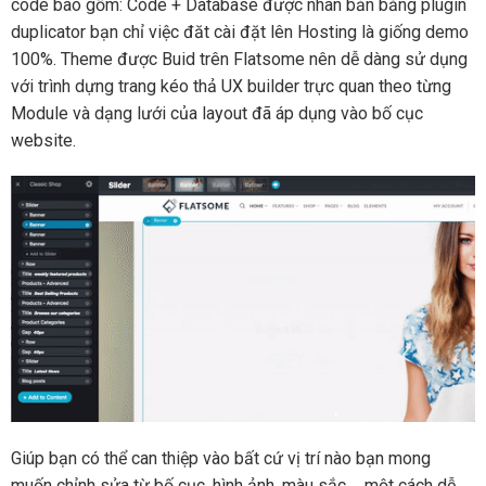
code bao gồm: Code + Database được nhân bản bằng plugin
duplicator bạn chỉ việc đăt cài đặt lên Hosting là giống demo
100%. Theme được Buid trên Flatsome nên dễ dàng sử dụng
với trình dựng trang kéo thả UX builder trực quan theo từng
Module và dạng lưới của layout đã áp dụng vào bố cục
website.
Giúp bạn có thể can thiệp vào bất cứ vị trí nào bạn mong
muốn chỉnh sửa từ bố cục, hình ảnh, màu sắc,… một cách dễ