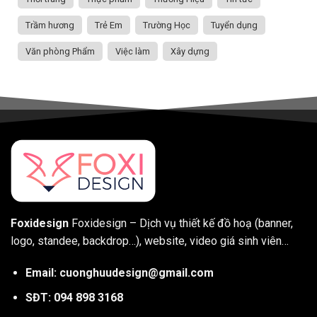
Trầm hương
Trẻ Em
Trường Học
Tuyển dụng
Văn phòng Phẩm
Việc làm
Xây dựng
Foxidesign
Foxidesign – Dịch vụ thiết kế đồ hoạ (banner,
logo, standee, backdrop…), website, video giá sinh viên…
Email: cuonghuudesign@gmail.com
SĐT: 094 898 3168