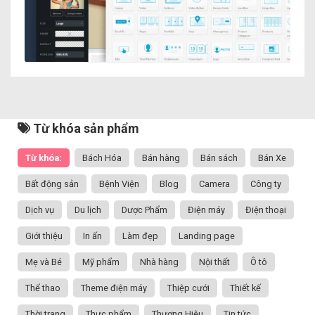
Từ khóa sản phẩm
Từ khóa:
Bách Hóa
Bán hàng
Bán sách
Bán Xe
Bất động sản
Bệnh Viện
Blog
Camera
Công ty
Dịch vụ
Du lịch
Dược Phẩm
Điện máy
Điện thoại
Giới thiệu
In ấn
Làm đẹp
Landing page
Mẹ và Bé
Mỹ phẩm
Nhà hàng
Nội thất
Ô tô
Thể thao
Theme điện máy
Thiệp cưới
Thiết kế
Thời trang
Thực phẩm
Thương Hiệu
Tin tức