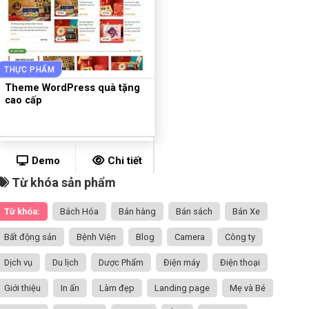
THỰC PHẨM
Theme WordPress quà tặng
cao cấp
Demo
Chi tiết
Từ khóa sản phẩm
Từ khóa:
Bách Hóa
Bán hàng
Bán sách
Bán Xe
Bất động sản
Bệnh Viện
Blog
Camera
Công ty
Dịch vụ
Du lịch
Dược Phẩm
Điện máy
Điện thoại
Giới thiệu
In ấn
Làm đẹp
Landing page
Mẹ và Bé