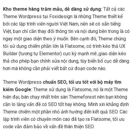
Kho theme hàng trăm mẫu, dễ dàng sử dụng:
Tất cả các
Theme Wordpress tại Foxidesign là những Theme thiết kế
bởi các lập trình viên người Việt Nam, nên sẽ có sẵn tiếng
Việt, bạn chỉ cần thay đổi thông tin và nội dung bên trong là có
ngay một giao diện theo ý muốn. Bên cạnh đó, Theme chúng
tôi sử dụng chiếm phần lớn là Flatsome, có trình kéo thả UX
Builder (tương tự Elementor) cực kỳ mạnh mẽ ,giao diện kéo
thả cho phép bạn chỉnh sửa nội dung, tùy biến bố cục dễ dàng
hơn mà không cần phải viết bất cứ đoạn code nào.
Theme Wordpress
chuẩn SEO, tối ưu tốt với bộ máy tìm
kiếm Google
: Theme sử dụng là Flatsome, nó là một Theme
hiện đại, bán chạy nhất trên sàn Themeforest nên bạn không
cần lo lắng vấn đề có SEO tốt hay không. Mình xin khẳng định
Theme chiếm một phần nhỏ ảnh hướng đến kết quả SEO. Các
lập trình viên có chuyên môn cao đã tạo ra Flatsome, tối ưu
code vẫn đảm bảo về vấn đề thân thiện SEO.