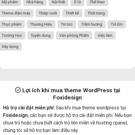
Mỹ phẩm
Nhà hàng
Nội thất
Ô tô
Thể thao
Theme điện máy
Thiệp cưới
Thiết kế
Thời trang
Thực phẩm
Thương Hiệu
Tin tức
Trầm hương
Trẻ Em
Trường Học
Tuyển dụng
Văn phòng Phẩm
Việc làm
Xây dựng
Lợi ích khi mua theme WordPress tại
Foxidesign
Hỗ trợ cài đặt miễn phí:
Sau khi mua theme wordpress tại
Foxidesign
, các bạn sẽ được hỗ trợ cài đặt miễn phí. Nếu bạn
chưa trỏ hoặc chưa biết cách trỏ tên miền về hosting cpanel,
chúng tôi sẽ hỗ trợ bạn làm điều này.