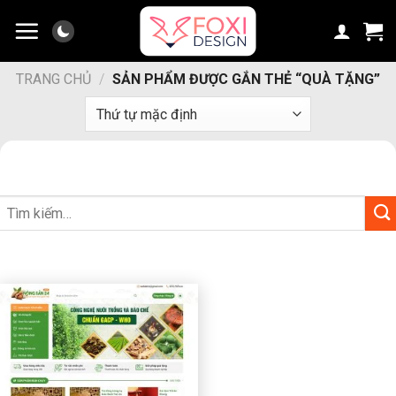
Chuyển
đến
nội
dung
TRANG CHỦ
/
SẢN PHẨM ĐƯỢC GẮN THẺ “QUÀ TẶNG”
Tìm
kiếm: