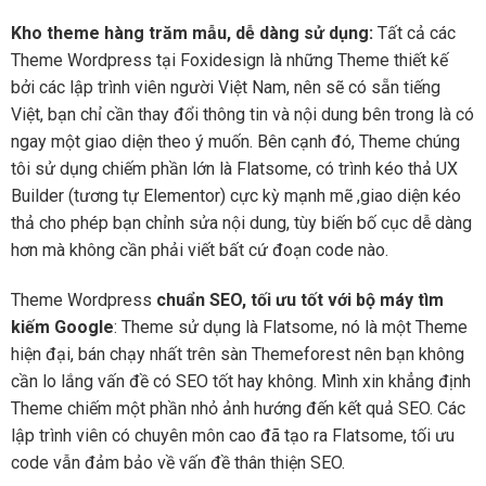
Kho theme hàng trăm mẫu, dễ dàng sử dụng:
Tất cả các
Theme Wordpress tại Foxidesign là những Theme thiết kế
bởi các lập trình viên người Việt Nam, nên sẽ có sẵn tiếng
Việt, bạn chỉ cần thay đổi thông tin và nội dung bên trong là có
ngay một giao diện theo ý muốn. Bên cạnh đó, Theme chúng
tôi sử dụng chiếm phần lớn là Flatsome, có trình kéo thả UX
Builder (tương tự Elementor) cực kỳ mạnh mẽ ,giao diện kéo
thả cho phép bạn chỉnh sửa nội dung, tùy biến bố cục dễ dàng
hơn mà không cần phải viết bất cứ đoạn code nào.
Theme Wordpress
chuẩn SEO, tối ưu tốt với bộ máy tìm
kiếm Google
: Theme sử dụng là Flatsome, nó là một Theme
hiện đại, bán chạy nhất trên sàn Themeforest nên bạn không
cần lo lắng vấn đề có SEO tốt hay không. Mình xin khẳng định
Theme chiếm một phần nhỏ ảnh hướng đến kết quả SEO. Các
lập trình viên có chuyên môn cao đã tạo ra Flatsome, tối ưu
code vẫn đảm bảo về vấn đề thân thiện SEO.