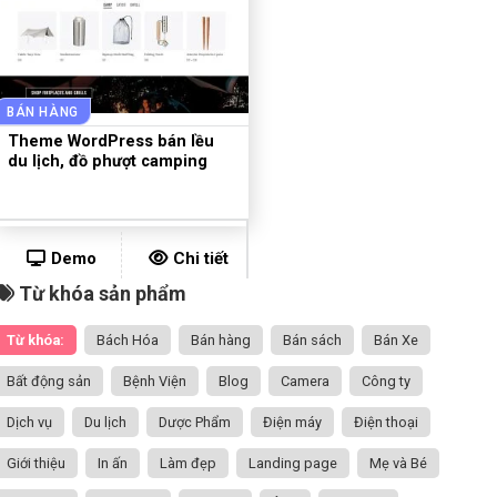
BÁN HÀNG
Theme WordPress bán lều
du lịch, đồ phượt camping
Demo
Chi tiết
Từ khóa sản phẩm
Từ khóa:
Bách Hóa
Bán hàng
Bán sách
Bán Xe
Bất động sản
Bệnh Viện
Blog
Camera
Công ty
Dịch vụ
Du lịch
Dược Phẩm
Điện máy
Điện thoại
Giới thiệu
In ấn
Làm đẹp
Landing page
Mẹ và Bé