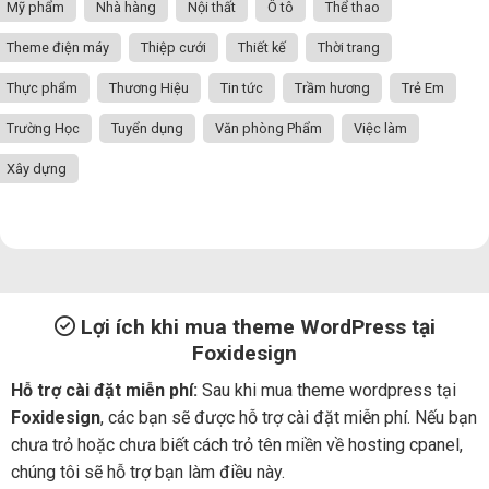
Mỹ phẩm
Nhà hàng
Nội thất
Ô tô
Thể thao
Theme điện máy
Thiệp cưới
Thiết kế
Thời trang
Thực phẩm
Thương Hiệu
Tin tức
Trầm hương
Trẻ Em
Trường Học
Tuyển dụng
Văn phòng Phẩm
Việc làm
Xây dựng
Lợi ích khi mua theme WordPress tại
Foxidesign
Hỗ trợ cài đặt miễn phí:
Sau khi mua theme wordpress tại
Foxidesign
, các bạn sẽ được hỗ trợ cài đặt miễn phí. Nếu bạn
chưa trỏ hoặc chưa biết cách trỏ tên miền về hosting cpanel,
chúng tôi sẽ hỗ trợ bạn làm điều này.