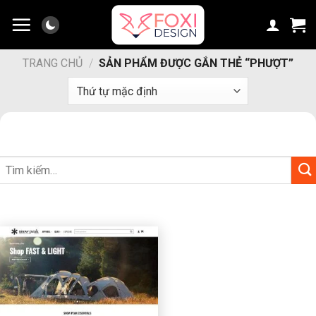
Chuyển
đến
nội
dung
TRANG CHỦ
/
SẢN PHẨM ĐƯỢC GẮN THẺ “PHƯỢT”
Tìm
kiếm: