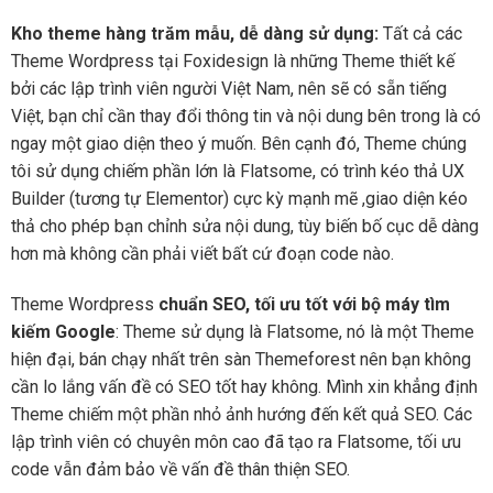
Kho theme hàng trăm mẫu, dễ dàng sử dụng:
Tất cả các
Theme Wordpress tại Foxidesign là những Theme thiết kế
bởi các lập trình viên người Việt Nam, nên sẽ có sẵn tiếng
Việt, bạn chỉ cần thay đổi thông tin và nội dung bên trong là có
ngay một giao diện theo ý muốn. Bên cạnh đó, Theme chúng
tôi sử dụng chiếm phần lớn là Flatsome, có trình kéo thả UX
Builder (tương tự Elementor) cực kỳ mạnh mẽ ,giao diện kéo
thả cho phép bạn chỉnh sửa nội dung, tùy biến bố cục dễ dàng
hơn mà không cần phải viết bất cứ đoạn code nào.
Theme Wordpress
chuẩn SEO, tối ưu tốt với bộ máy tìm
kiếm Google
: Theme sử dụng là Flatsome, nó là một Theme
hiện đại, bán chạy nhất trên sàn Themeforest nên bạn không
cần lo lắng vấn đề có SEO tốt hay không. Mình xin khẳng định
Theme chiếm một phần nhỏ ảnh hướng đến kết quả SEO. Các
lập trình viên có chuyên môn cao đã tạo ra Flatsome, tối ưu
code vẫn đảm bảo về vấn đề thân thiện SEO.