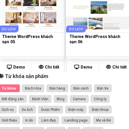
DU LỊCH
DU LỊCH
Theme WordPress khách
Theme WordPress khách
sạn 05
sạn 06
Demo
Chi tiết
Demo
Chi tiết
Từ khóa sản phẩm
Từ khóa:
Bách Hóa
Bán hàng
Bán sách
Bán Xe
Bất động sản
Bệnh Viện
Blog
Camera
Công ty
Dịch vụ
Du lịch
Dược Phẩm
Điện máy
Điện thoại
Giới thiệu
In ấn
Làm đẹp
Landing page
Mẹ và Bé