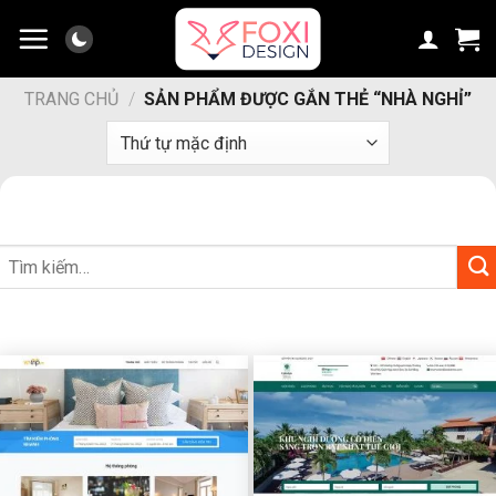
Chuyển
đến
nội
dung
TRANG CHỦ
/
SẢN PHẨM ĐƯỢC GẮN THẺ “NHÀ NGHỈ”
Tìm
kiếm: