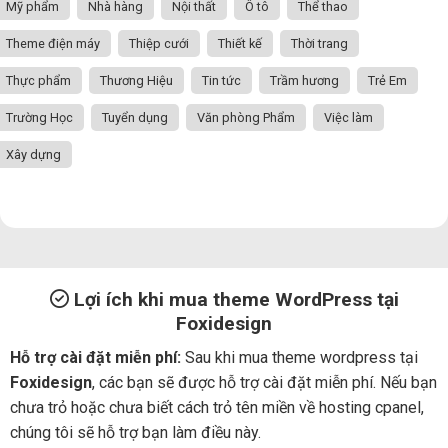
Mỹ phẩm
Nhà hàng
Nội thất
Ô tô
Thể thao
Theme điện máy
Thiệp cưới
Thiết kế
Thời trang
Thực phẩm
Thương Hiệu
Tin tức
Trầm hương
Trẻ Em
Trường Học
Tuyển dụng
Văn phòng Phẩm
Việc làm
Xây dựng
Lợi ích khi mua theme WordPress tại
Foxidesign
Hỗ trợ cài đặt miễn phí:
Sau khi mua theme wordpress tại
Foxidesign
, các bạn sẽ được hỗ trợ cài đặt miễn phí. Nếu bạn
chưa trỏ hoặc chưa biết cách trỏ tên miền về hosting cpanel,
chúng tôi sẽ hỗ trợ bạn làm điều này.