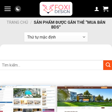
Chuyển
đến
nội
dung
TRANG CHỦ
/
SẢN PHẨM ĐƯỢC GẮN THẺ “MUA BÁN
BDS”
Tìm
kiếm: