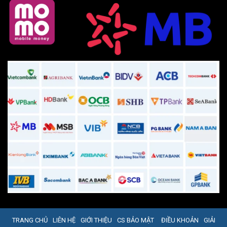
TRANG CHỦ
LIÊN HỆ
GIỚI THIỆU
CS BẢO MẬT
ĐIỀU KHOẢN
GIẢI