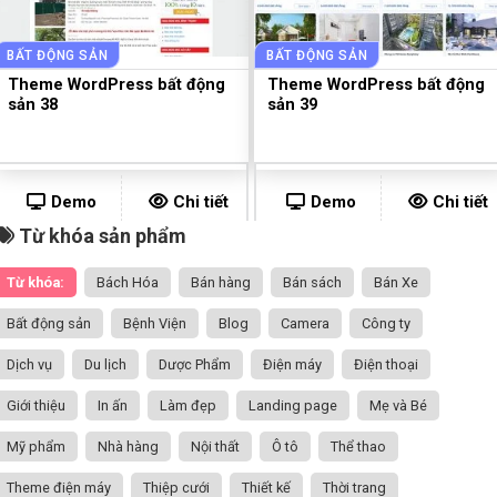
BẤT ĐỘNG SẢN
BẤT ĐỘNG SẢN
Theme WordPress bất động
Theme WordPress bất động
sản 38
sản 39
Demo
Chi tiết
Demo
Chi tiết
Từ khóa sản phẩm
Từ khóa:
Bách Hóa
Bán hàng
Bán sách
Bán Xe
Bất động sản
Bệnh Viện
Blog
Camera
Công ty
Dịch vụ
Du lịch
Dược Phẩm
Điện máy
Điện thoại
Giới thiệu
In ấn
Làm đẹp
Landing page
Mẹ và Bé
Mỹ phẩm
Nhà hàng
Nội thất
Ô tô
Thể thao
Theme điện máy
Thiệp cưới
Thiết kế
Thời trang