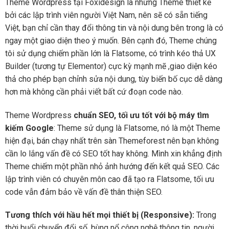
Theme Wordpress tại Foxidesign là những Theme thiết kế
bởi các lập trình viên người Việt Nam, nên sẽ có sẵn tiếng
Việt, bạn chỉ cần thay đổi thông tin và nội dung bên trong là có
ngay một giao diện theo ý muốn. Bên cạnh đó, Theme chúng
tôi sử dụng chiếm phần lớn là Flatsome, có trình kéo thả UX
Builder (tương tự Elementor) cực kỳ mạnh mẽ ,giao diện kéo
thả cho phép bạn chỉnh sửa nội dung, tùy biến bố cục dễ dàng
hơn mà không cần phải viết bất cứ đoạn code nào.
Theme Wordpress
chuẩn SEO, tối ưu tốt với bộ máy tìm
kiếm Google
: Theme sử dụng là Flatsome, nó là một Theme
hiện đại, bán chạy nhất trên sàn Themeforest nên bạn không
cần lo lắng vấn đề có SEO tốt hay không. Mình xin khẳng định
Theme chiếm một phần nhỏ ảnh hướng đến kết quả SEO. Các
lập trình viên có chuyên môn cao đã tạo ra Flatsome, tối ưu
code vẫn đảm bảo về vấn đề thân thiện SEO.
Tương thích với hầu hết mọi thiết bị (Responsive):
Trong
thời buổi chuyển đổi số, bùng nổ công nghệ thông tin, người