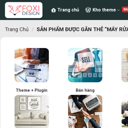
Chuyển
Trang chủ
Kho theme
đến
nội
dung
Trang Chủ
/
SẢN PHẨM ĐƯỢC GẮN THẺ “MÁY RỬA
Theme + Plugin
Bán hàng