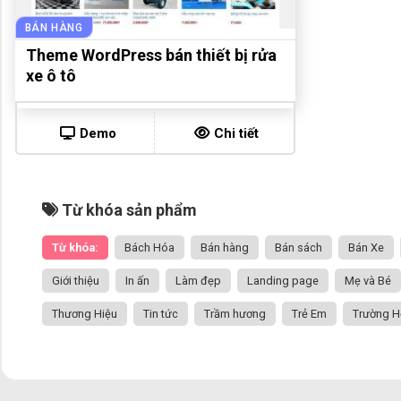
BÁN HÀNG
Theme WordPress bán thiết bị rửa
xe ô tô
Demo
Chi tiết
Từ khóa sản phẩm
Từ khóa:
Bách Hóa
Bán hàng
Bán sách
Bán Xe
Giới thiệu
In ấn
Làm đẹp
Landing page
Mẹ và Bé
Thương Hiệu
Tin tức
Trầm hương
Trẻ Em
Trường H