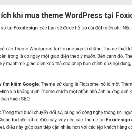
 ích khi mua theme WordPress tại Foxi
ss tại
Foxidesign
, các bạn sẽ được hỗ trợ cài đặt miễn phí. Nếu
cả các Theme Wordpress tại Foxidesign là những Theme thiết kế b
ng bên trong là có ngay một giao diện theo ý muốn. Bên cạnh đó, 
c kỳ mạnh mẽ ,giao diện kéo thả cho phép bạn chỉnh sửa nội dung,
áy tìm kiếm Google
: Theme sử dụng là Flatsome, nó là một Them
 Mình xin khẳng định Theme chiếm một phần nhỏ ảnh hướng đến kế
thân thiện SEO.
:
Trong thời buổi chuyển đổi số, bùng nổ công nghệ thông tin, ng
Chúng tôi hiểu rất rõ điều này, vậy nên các Theme tại
Foxidesign
bile), điều này giúp bạn tiếp cận nhiều hơn với các tệp khách hàng 