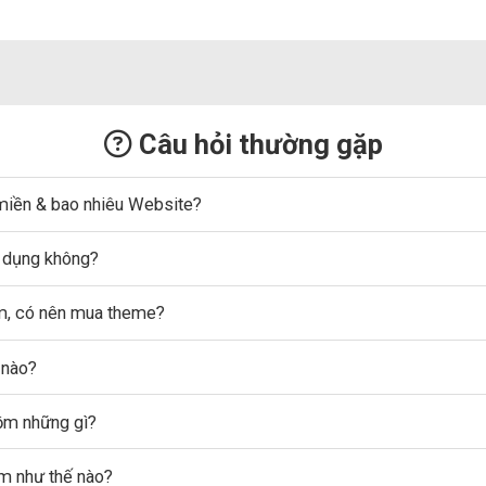
Câu hỏi thường gặp
miền & bao nhiêu Website?
ử dụng không?
ẩm, có nên mua theme?
 nào?
gồm những gì?
ẩm như thế nào?