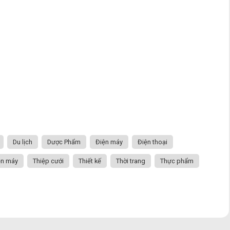
Du lịch
Dược Phẩm
Điện máy
Điện thoại
ện máy
Thiệp cưới
Thiết kế
Thời trang
Thực phẩm