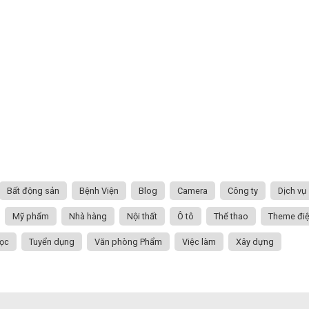
Bất động sản
Bệnh Viện
Blog
Camera
Công ty
Dịch vụ
Mỹ phẩm
Nhà hàng
Nội thất
Ô tô
Thể thao
Theme đi
ọc
Tuyển dụng
Văn phòng Phẩm
Việc làm
Xây dựng