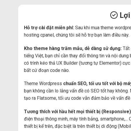
Lợi
Hỗ trợ cài đặt miễn phí:
Sau khi mua theme wordpre
hosting cpanel, chúng tôi sẽ hỗ trợ bạn làm điều này.
Kho theme hàng trăm mẫu, dễ dàng sử dụng:
Tất 
tiếng Việt, bạn chỉ cần thay đổi thông tin và nội du
có trình kéo thả UX Builder (tương tự Elementor) cự
bất cứ đoạn code nào.
Theme Wordpress
chuẩn SEO, tối ưu tốt với bộ m
bạn không cần lo lắng vấn đề có SEO tốt hay không.
tạo ra Flatsome, tối ưu code vẫn đảm bảo về vấn đề 
Tương thích với hầu hết mọi thiết bị (Responsive)
điện thoại thông minh, máy tính bảng, smartphone,... 
thiết bị kể trên, đặc biệt là trên thiết bị di động (Mo