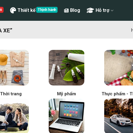
Thiết kế
Blog
Hỗ trợ
 XE”
H
Thời trang
Mỹ phẩm
Thực phẩm - T