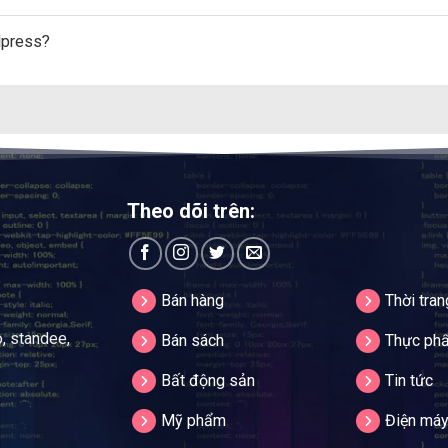
dpress?
Theo dõi trên:
Bán hàng
Thời tran
o, standee,
Bán sách
Thực ph
Bất động sản
Tin tức
Mỹ phẩm
Điện má