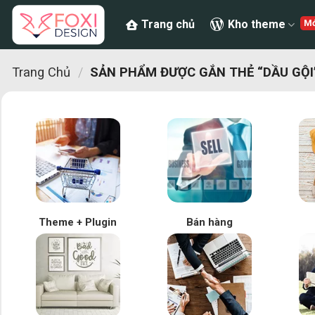
Chuyển
Trang chủ
Kho theme
đến
nội
dung
Trang Chủ
/
SẢN PHẨM ĐƯỢC GẮN THẺ “DẦU GỘI
Theme + Plugin
Bán hàng