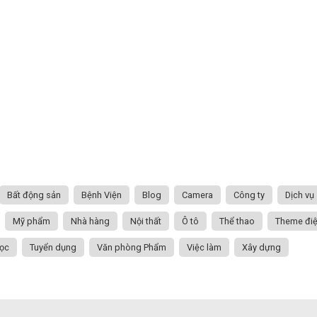
Bất động sản
Bệnh Viện
Blog
Camera
Công ty
Dịch vụ
Mỹ phẩm
Nhà hàng
Nội thất
Ô tô
Thể thao
Theme đi
ọc
Tuyển dụng
Văn phòng Phẩm
Việc làm
Xây dựng