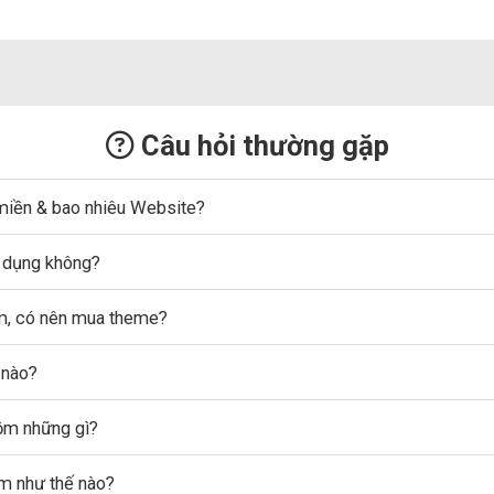
Câu hỏi thường gặp
miền & bao nhiêu Website?
ử dụng không?
ẩm, có nên mua theme?
 nào?
gồm những gì?
ẩm như thế nào?