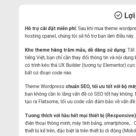
Lợi
Hỗ trợ cài đặt miễn phí:
Sau khi mua theme wordpre
hosting cpanel, chúng tôi sẽ hỗ trợ bạn làm điều này.
Kho theme hàng trăm mẫu, dễ dàng sử dụng:
Tất 
tiếng Việt, bạn chỉ cần thay đổi thông tin và nội du
có trình kéo thả UX Builder (tương tự Elementor) cự
bất cứ đoạn code nào.
Theme Wordpress
chuẩn SEO, tối ưu tốt với bộ m
bạn không cần lo lắng vấn đề có SEO tốt hay không.
tạo ra Flatsome, tối ưu code vẫn đảm bảo về vấn đề 
Tương thích với hầu hết mọi thiết bị (Responsive)
điện thoại thông minh, máy tính bảng, smartphone,... 
thiết bị kể trên, đặc biệt là trên thiết bị di động (Mo