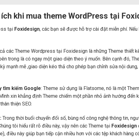
 ích khi mua theme WordPress tại Foxi
ss tại
Foxidesign
, các bạn sẽ được hỗ trợ cài đặt miễn phí. Nếu
cả các Theme Wordpress tại Foxidesign là những Theme thiết kế b
ng bên trong là có ngay một giao diện theo ý muốn. Bên cạnh đó, 
c kỳ mạnh mẽ ,giao diện kéo thả cho phép bạn chỉnh sửa nội dung,
áy tìm kiếm Google
: Theme sử dụng là Flatsome, nó là một Them
 Mình xin khẳng định Theme chiếm một phần nhỏ ảnh hướng đến kế
thân thiện SEO.
:
Trong thời buổi chuyển đổi số, bùng nổ công nghệ thông tin, ng
Chúng tôi hiểu rất rõ điều này, vậy nên các Theme tại
Foxidesign
bile), điều này giúp bạn tiếp cận nhiều hơn với các tệp khách hàng 