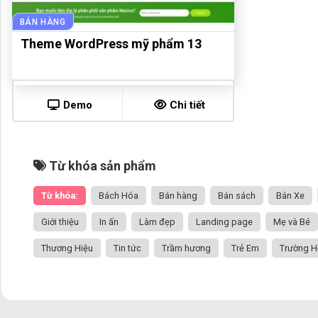
BÁN HÀNG
Theme WordPress mỹ phẩm 13
Demo
Chi tiết
Từ khóa sản phẩm
Từ khóa:
Bách Hóa
Bán hàng
Bán sách
Bán Xe
Giới thiệu
In ấn
Làm đẹp
Landing page
Mẹ và Bé
Thương Hiệu
Tin tức
Trầm hương
Trẻ Em
Trường H