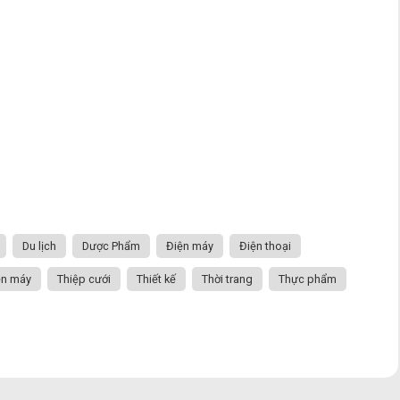
Du lịch
Dược Phẩm
Điện máy
Điện thoại
ện máy
Thiệp cưới
Thiết kế
Thời trang
Thực phẩm