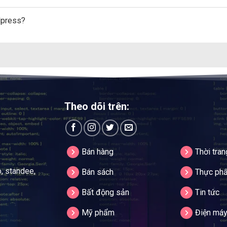
dpress?
Theo dõi trên:
Bán hàng
Thời tran
o, standee,
Bán sách
Thực ph
Bất động sản
Tin tức
Mỹ phẩm
Điện má