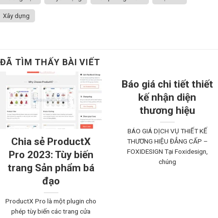
Xây dựng
ĐÃ TÌM THẤY BÀI VIẾT
Báo giá chi tiết thiết
kế nhận diện
thương hiệu
BÁO GIÁ DỊCH VỤ THIẾT KẾ
Chia sẻ ProductX
THƯƠNG HIỆU ĐẲNG CẤP –
FOXIDESIGN Tại Foxidesign,
Pro 2023: Tùy biến
chúng
trang Sản phẩm bá
đạo
ProductX Pro là một plugin cho
phép tùy biến các trang cửa