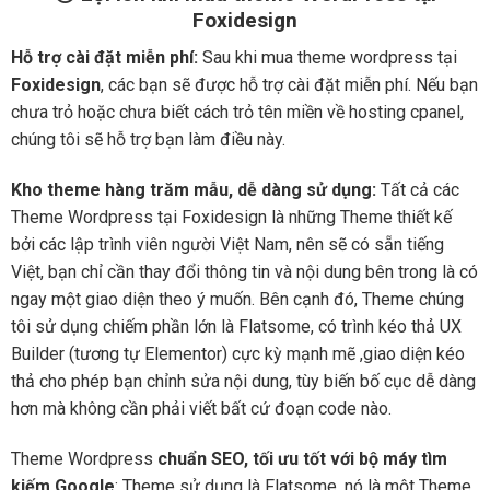
Foxidesign
Hỗ trợ cài đặt miễn phí:
Sau khi mua theme wordpress tại
Foxidesign
, các bạn sẽ được hỗ trợ cài đặt miễn phí. Nếu bạn
chưa trỏ hoặc chưa biết cách trỏ tên miền về hosting cpanel,
chúng tôi sẽ hỗ trợ bạn làm điều này.
Kho theme hàng trăm mẫu, dễ dàng sử dụng:
Tất cả các
Theme Wordpress tại Foxidesign là những Theme thiết kế
bởi các lập trình viên người Việt Nam, nên sẽ có sẵn tiếng
Việt, bạn chỉ cần thay đổi thông tin và nội dung bên trong là có
ngay một giao diện theo ý muốn. Bên cạnh đó, Theme chúng
tôi sử dụng chiếm phần lớn là Flatsome, có trình kéo thả UX
Builder (tương tự Elementor) cực kỳ mạnh mẽ ,giao diện kéo
thả cho phép bạn chỉnh sửa nội dung, tùy biến bố cục dễ dàng
hơn mà không cần phải viết bất cứ đoạn code nào.
Theme Wordpress
chuẩn SEO, tối ưu tốt với bộ máy tìm
kiếm Google
: Theme sử dụng là Flatsome, nó là một Theme