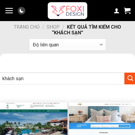
Chuyển
đến
nội
dung
TRANG CHỦ
/
SHOP
/
KẾT QUẢ TÌM KIẾM CHO
“KHÁCH SẠN”
Tìm
kiếm: