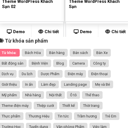
Theme WordPress Khách
Theme WordPress Khách
Sạn 02
Sạn
Demo
Chi tiết
Demo
Chi tiết
Từ khóa sản phẩm
Từ khóa:
Bách Hóa
Bán hàng
Bán sách
Bán Xe
Bất động sản
Bệnh Viện
Blog
Camera
Công ty
Dịch vụ
Du lịch
Dược Phẩm
Điện máy
Điện thoại
Giới thiệu
In ấn
Làm đẹp
Landing page
Mẹ và Bé
Mỹ phẩm
Nhà hàng
Nội thất
Ô tô
Thể thao
Theme điện máy
Thiệp cưới
Thiết kế
Thời trang
Thực phẩm
Thương Hiệu
Tin tức
Trầm hương
Trẻ Em
Trường Học
Tuyển dụng
Văn phòng Phẩm
Việc làm